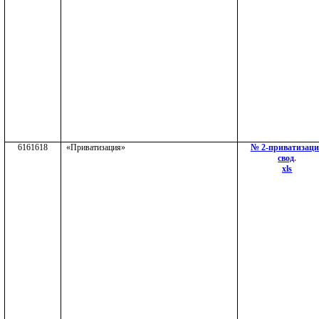
6161618
«Приватизация»
№ 2-приватизац
свод
.
xls