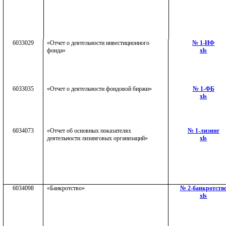
6033029
«Отчет о деятельности инвестиционного
№ 1-ИФ
фонда»
xls
6033035
«Отчет о деятельности фондовой биржи»
№ 1-ФБ
xls
6034073
«Отчет об основных показателях
№ 1-лизинг
деятельности лизинговых организаций»
xls
6034098
«Банкротство»
№ 2-банкротств
xls