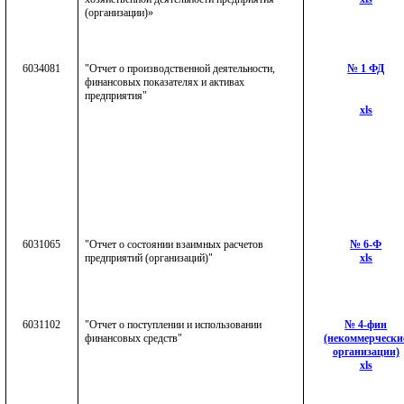
(организации)»
6034081
"Отчет о производственной деятельности,
№ 1 ФД
финансовых показателях и активах
предприятия"
xls
6031065
"Отчет о состоянии взаимных расчетов
№ 6-Ф
предприятий (организаций)"
xls
6031102
"Отчет о поступлении и использовании
№ 4-фин
финансовых средств"
(некоммерчески
организации)
xls