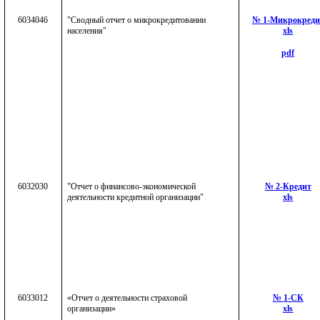
6034046
"Сводный отчет о микрокредитовании
№ 1-Микрокреди
населения"
xls
pdf
6032030
"Отчет о финансово-экономической
№ 2-Кредит
деятельности кредитной организации"
xls
6033012
«Отчет о деятельности страховой
№ 1-СК
организации»
xls