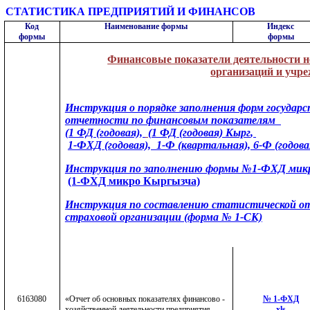
СТАТИСТИКА ПРЕДПРИЯТИЙ И ФИНАНСОВ
Код
Наименование формы
Индекс
формы
формы
Финансовые показатели деятельности 
организаций и учр
Инструкция о порядке заполнения форм государ
отчетности по финансовым показателям
(1 ФД (годовая),
(1 ФД (годовая)
Кырг
,
1-ФХД (годовая), 1-Ф (квартальная), 6-Ф (годова
Инструкция по заполнению формы №1-ФХД микро
(1-ФХД микро Кыргызча)
Инструкция по составлению статистической о
страховой организации (форма № 1-СК)
6163080
«Отчет об основных показателях финансово -
№ 1-ФХД
хозяйственной деятельности предприятия
xls