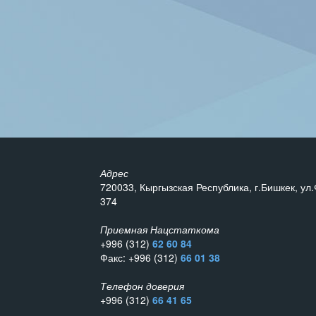
Адрес
720033, Кыргызская Республика, г.Бишкек, ул.
374
Приемная Нацстаткома
+996 (312)
62 60 84
Факс: +996 (312)
66 01 38
Телефон доверия
+996 (312)
66 41 65