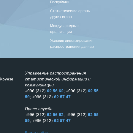
Республики
Статистические органы
других стран
Международные
организации
Условие лицензирования
распространения данных
Управление распространения
Фрунзе,
статистической информации и
коммуникации
+996 (312)
62 56 62
; +996 (312)
62 55
59
; +996 (312)
62 57 47
Пресс-служба
+996 (312)
62 56 62
; +996 (312)
62 55
59
; +996 (312)
62 57 47
Карта сайта