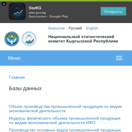
×
StatKG
Открыть
stat.gov.kg
Бесплатно - Google Play
Кыргызча
Русский
English
Национальный статистический
комитет Кыргызской Республики
Меню
Показа
меню
Главная
Базы данных
Объем производства промышленной продукции по видам
экономической деятельности
Индексы физического объема промышленной продукции
по видам экономической деятельности ИФО
Производство основных видов промышленной продукции