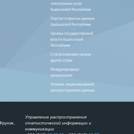
электронных услуг
Кыргызской Республики
Портал открытых данных
Кыргызской Республики
Органы государственной
власти Кыргызской
Республики
Статистические органы
других стран
Международные
организации
Условие лицензирования
распространения данных
Управление распространения
Фрунзе,
статистической информации и
коммуникации