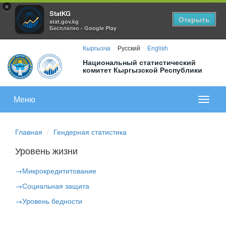
×
StatKG
Открыть
stat.gov.kg
Бесплатно - Google Play
Кыргызча
Русский
English
Национальный статистический
комитет Кыргызской Республики
Меню
Показа
меню
Главная
Гендерная статистика
Уровень жизни
→
Микрокредититование
→
Социальная защита
→
Уровень бедности