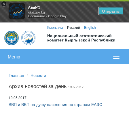
×
StatKG
Открыть
stat.gov.kg
Бесплатно - Google Play
Кыргызча
Русский
English
Национальный статистический
комитет Кыргызской Республики
Меню
Показа
меню
Главная
Новости
Архив новостей за день
19.5.2017
19.05.2017
ВВП и ВВП на душу населения по странам ЕАЭС