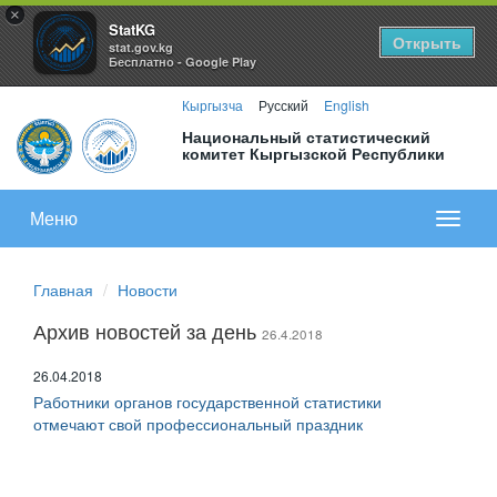
×
StatKG
Открыть
stat.gov.kg
Бесплатно - Google Play
Кыргызча
Русский
English
Национальный статистический
комитет Кыргызской Республики
Меню
Показа
меню
Главная
Новости
Архив новостей за день
26.4.2018
26.04.2018
Работники органов государственной статистики
отмечают свой профессиональный праздник