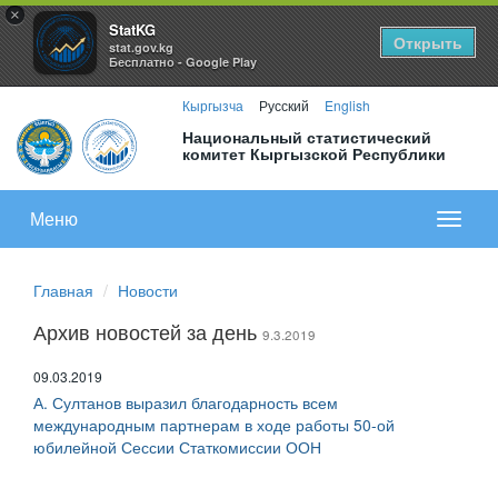
×
StatKG
Открыть
stat.gov.kg
Бесплатно - Google Play
Кыргызча
Русский
English
Национальный статистический
комитет Кыргызской Республики
Меню
Показа
меню
Главная
Новости
Архив новостей за день
9.3.2019
09.03.2019
А. Султанов выразил благодарность всем
международным партнерам в ходе работы 50-ой
юбилейной Сессии Статкомиссии ООН