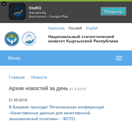
×
StatKG
Открыть
stat.gov.kg
Бесплатно - Google Play
Кыргызча
Русский
English
Национальный статистический
комитет Кыргызской Республики
Меню
Показа
меню
Главная
Новости
Архив новостей за день
21.5.2019
21.05.2019
В Бишкеке проходит Региональная конференция
«Качественные данные для качественной
экономической политики» - ФОТО