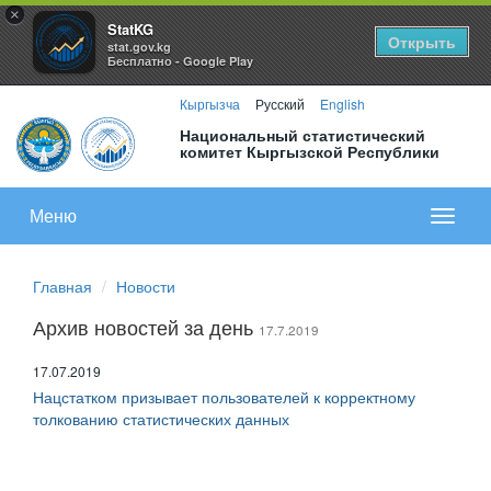
×
StatKG
Открыть
stat.gov.kg
Бесплатно - Google Play
Кыргызча
Русский
English
Национальный статистический
комитет Кыргызской Республики
Меню
Показа
меню
Главная
Новости
Архив новостей за день
17.7.2019
17.07.2019
Нацстатком призывает пользователей к корректному
толкованию статистических данных