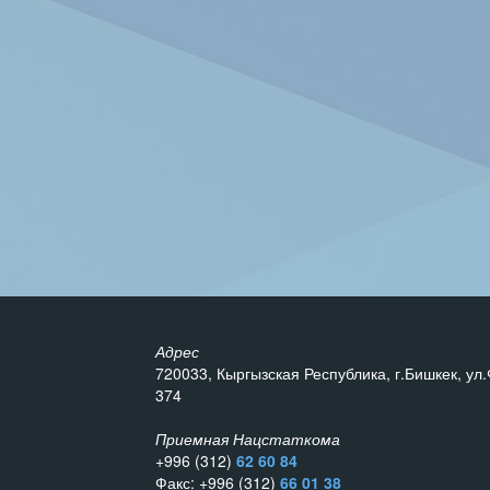
Адрес
720033, Кыргызская Республика, г.Бишкек, ул.
374
Приемная Нацстаткома
+996 (312)
62 60 84
Факс: +996 (312)
66 01 38