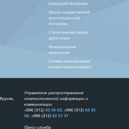
Кыргызской Республики
Органы государственной
власти Кыргызской
Республики
Статистические органы
других стран
Международные
организации
Условие лицензирования
распространения данных
Управление распространения
Фрунзе,
статистической информации и
коммуникации
+996 (312)
62 56 62
; +996 (312)
62 55
59
; +996 (312)
62 57 47
Пресс-служба