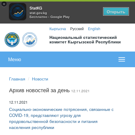
×
StatKG
Открыть
stat.gov.kg
Бесплатно - Google Play
Кыргызча
Русский
English
Национальный статистический
комитет Кыргызской Республики
Меню
Показа
меню
Главная
Новости
Архив новостей за день
12.11.2021
12.11.2021
Социально-экономические потрясения, связанные с
COVID-19, представляют угрозу для
продовольственной безопасности и питания
населения республики