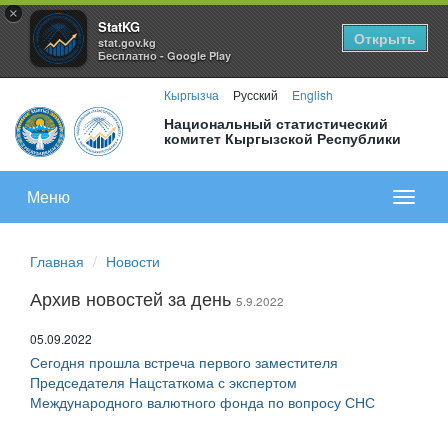
×
StatKG
Открыть
stat.gov.kg
Бесплатно - Google Play
Кыргызча
Русский
English
Национальный статистический
комитет Кыргызской Республики
Меню
Показа
меню
Главная
Новости
Архив новостей за день
5.9.2022
05.09.2022
Сегодня прошла встреча первого заместителя
Председателя Нацстаткома с экспертом
Международного валютного фонда по вопросу СНС