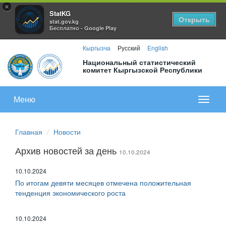
×
StatKG
Открыть
stat.gov.kg
Бесплатно - Google Play
Кыргызча
Русский
English
Национальный статистический
комитет Кыргызской Республики
Меню
Показа
меню
Главная
Новости
Архив новостей за день
10.10.2024
10.10.2024
По итогам девяти месяцев отмечена положительная
тенденция экономического роста
10.10.2024