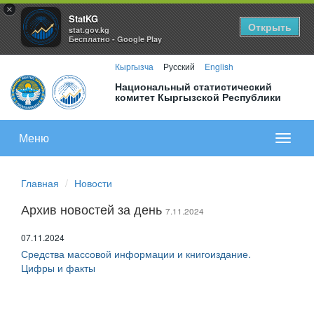
×
StatKG
Открыть
stat.gov.kg
Бесплатно - Google Play
Кыргызча
Русский
English
Национальный статистический
комитет Кыргызской Республики
Меню
Показа
меню
Главная
Новости
Архив новостей за день
7.11.2024
07.11.2024
Средства массовой информации и книгоиздание.
Цифры и факты