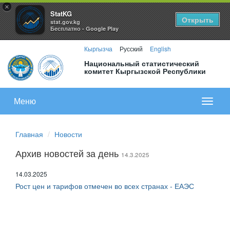
×
StatKG
Открыть
stat.gov.kg
Бесплатно - Google Play
Кыргызча
Русский
English
Национальный статистический
комитет Кыргызской Республики
Меню
Показа
меню
Главная
Новости
Архив новостей за день
14.3.2025
14.03.2025
Рост цен и тарифов отмечен во всех странах - ЕАЭС