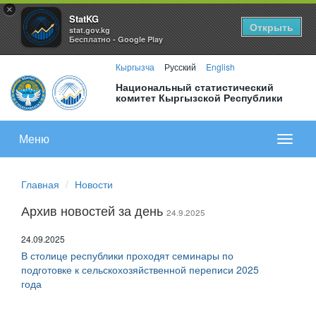
×
StatKG
Открыть
stat.gov.kg
Бесплатно - Google Play
Кыргызча
Русский
English
Национальный статистический
комитет Кыргызской Республики
Меню
Показа
меню
Главная
Новости
Архив новостей за день
24.9.2025
24.09.2025
В столице республики проходят семинары по
подготовке к сельскохозяйственной переписи 2025
года