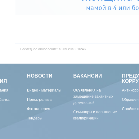
Последнее обновление: 18.05.2018, 16:46
НОВОСТИ
ВАКАНСИИ
ПРЕД
ИЯ
КОРР
вания
Видео - материалы
Объявления на
Антикорр
замещение вакантных
банка
Пресс-релизы
Обращен
должностей
Фотогалерея
Сообщить
Семинары и повышение
Тендеры
квалификации