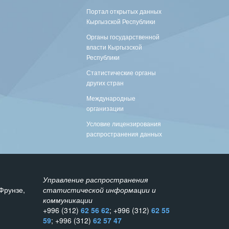
Портал открытых данных
Кыргызской Республики
Органы государственной
власти Кыргызской
Республики
Статистические органы
других стран
Международные
организации
Условие лицензирования
распространения данных
Управление распространения
Фрунзе,
статистической информации и
коммуникации
+996 (312)
62 56 62
; +996 (312)
62 55
59
; +996 (312)
62 57 47