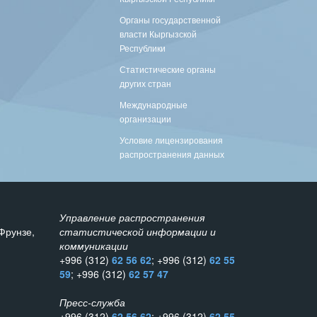
Органы государственной
власти Кыргызской
Республики
Статистические органы
других стран
Международные
организации
Условие лицензирования
распространения данных
Управление распространения
Фрунзе,
статистической информации и
коммуникации
+996 (312)
62 56 62
; +996 (312)
62 55
59
; +996 (312)
62 57 47
Пресс-служба
+996 (312)
62 56 62
; +996 (312)
62 55