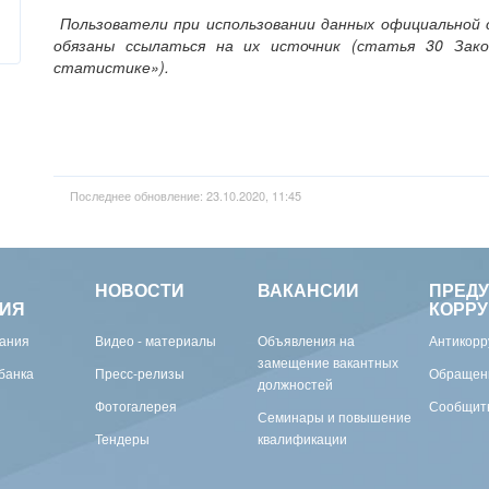
Пользователи при использовании данных официально
обязаны ссылаться на их источник (статья 30 Зако
статистике»).
Последнее обновление: 23.10.2020, 11:45
НОВОСТИ
ВАКАНСИИ
ПРЕД
ИЯ
КОРР
вания
Видео - материалы
Объявления на
Антикорр
замещение вакантных
банка
Пресс-релизы
Обращен
должностей
Фотогалерея
Сообщить
Семинары и повышение
Тендеры
квалификации