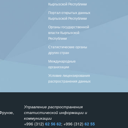
Кыргызской Республики
Портал открытых данных
Кыргызской Республики
Органы государственной
власти Кыргызской
Республики
Статистические органы
других стран
Международные
организации
Условие лицензирования
распространения данных
Управление распространения
Фрунзе,
статистической информации и
коммуникации
+996 (312)
62 56 62
; +996 (312)
62 55