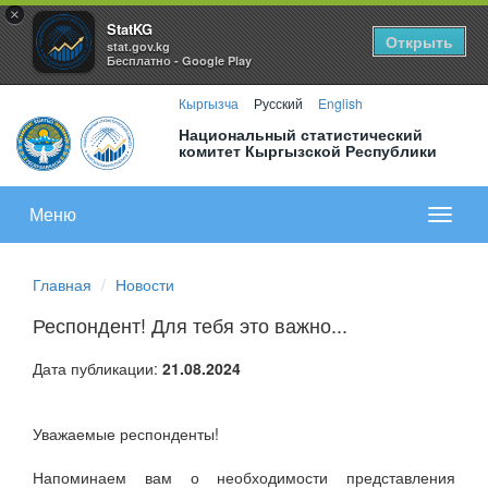
×
StatKG
Открыть
stat.gov.kg
Бесплатно - Google Play
Кыргызча
Русский
English
Национальный статистический
комитет Кыргызской Республики
Меню
Показа
меню
Главная
Новости
Респондент! Для тебя это важно...
Дата публикации:
21.08.2024
Уважаемые респонденты!
Напоминаем вам о необходимости представления