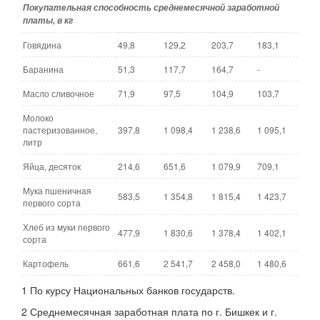
Покупательная способность среднемесячной заработной
платы, в кг
Говядина
49,8
129,2
203,7
183,1
Баранина
51,3
117,7
164,7
-
Масло сливочное
71,9
97,5
104,9
103,7
Молоко
пастеризованное,
397,8
1 098,4
1 238,6
1 095,1
литр
Яйца, десяток
214,6
651,6
1 079,9
709,1
Мука пшеничная
583,5
1 354,8
1 815,4
1 423,7
первого сорта
Хлеб из муки первого
477,9
1 830,6
1 378,4
1 402,1
сорта
Картофель
661,6
2 541,7
2 458,0
1 480,6
1 По курсу Национальных банков государств.
2 Среднемесячная заработная плата по г. Бишкек и г.