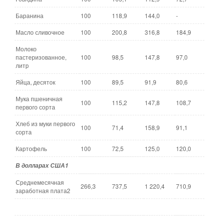
Баранина
100
118,9
144,0
-
Масло сливочное
100
200,8
316,8
184,9
Молоко
пастеризованное,
100
98,5
147,8
97,0
литр
Яйца, десяток
100
89,5
91,9
80,6
Мука пшеничная
100
115,2
147,8
108,7
первого сорта
Хлеб из муки первого
100
71,4
158,9
91,1
сорта
Картофель
100
72,5
125,0
120,0
В долларах США
1
Среднемесячная
266,3
737,5
1 220,4
710,9
заработная плата2