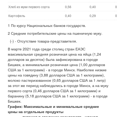
Хлеб из муки первого сорта
0,56
0,40
0
Картофель
0,40
0,29
0
1 По курсу Национальных банков государств.
2 Средние потребительские цены на пшеничную муку.
(-) - Отсутствие товара-представителя.
В марте 2021 года среди столиц стран ЕАЭС
максимальная средняя розничная цена на яйца (1,24
долларов за десяток) была зафиксирована в городе
Бишкек, а минимальная розничная цена (1,00 долларов
США за 1 килограмм) - в городе Минск. Наиболее низкие
цены на говядину (3,88 долларов США за 1 килограмм),
молоко пастеризованное (0,65 долларов США за 1 литр)
за этот же период наблюдались в городе Минск, а на муку
первого сорта (0,46 долларов США за 1 килограмм) и
баранину (5,18 долларов США за 1 килограмм) - в городе
Бишкек.
График: Максимальные и минимальные средние
цены на отдельные продукты
питания в столицах государств - членов