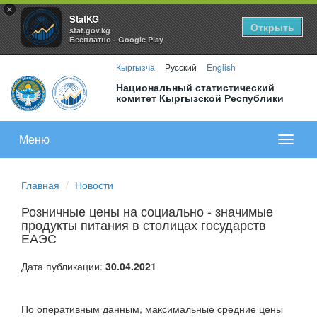
×
StatKG
Открыть
stat.gov.kg
Бесплатно - Google Play
Кыргызча
Русский
English
Национальный статистический
комитет Кыргызской Республики
Меню
Показа
меню
Главная
Новости
Розничные цены на социально - значимые
продукты питания в столицах государств
ЕАЭС
Дата публикации:
30.04.2021
По оперативным данным, максимальные средние цены