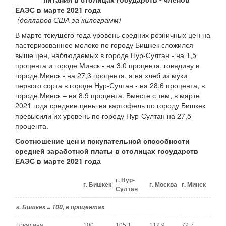
ЕАЭС в марте 2021 года
(долларов США за килограмм)
В марте текущего года уровень средних розничных цен на
пастеризованное молоко по городу Бишкек сложился
выше цен, наблюдаемых в городе Нур-Султан - на 1,5
процента и городе Минск - на 3,0 процента, говядину в
городе Минск - на 27,3 процента, а на хлеб из муки
первого сорта в городе Нур-Султан - на 28,6 процента, в
городе Минск – на 8,9 процента. Вместе с тем, в марте
2021 года средние цены на картофель по городу Бишкек
превысили их уровень по городу Нур-Султан на 27,5
процента.
Соотношение цен и покупательн
ой способност
и
средней заработной платы в столицах государств
ЕАЭС в
марте 2021 года
г. Нур-
г. Бишкек
г. Москва
г. Минск
Султан
г. Бишкек = 100, в процентах
Говядина
100
105,1
112,9
72,7