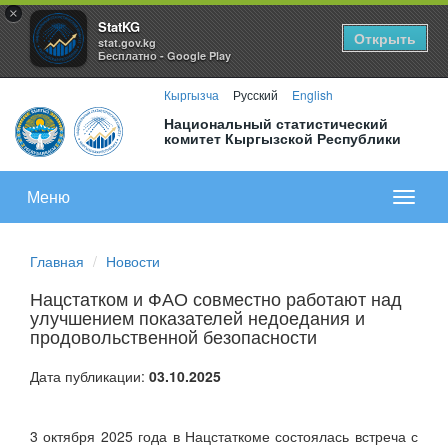
×
StatKG
Открыть
stat.gov.kg
Бесплатно - Google Play
Кыргызча
Русский
English
Национальный статистический
комитет Кыргызской Республики
Меню
Показа
меню
Главная
Новости
Нацстатком и ФАО совместно работают над
улучшением показателей недоедания и
продовольственной безопасности
Дата публикации:
03.10.2025
3 октября 2025 года в Нацстаткоме состоялась встреча с