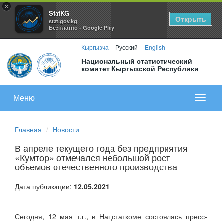
×
StatKG
Открыть
stat.gov.kg
Бесплатно - Google Play
Кыргызча
Русский
English
Национальный статистический
комитет Кыргызской Республики
Меню
Показа
меню
Главная
Новости
В апреле текущего года без предприятия
«Кумтор» отмечался небольшой рост
объемов отечественного производства
Дата публикации:
12.05.2021
Сегодня, 12 мая т.г., в Нацстаткоме состоялась пресс-