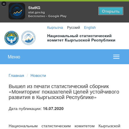
×
StatKG
Открыть
stat.gov.kg
Бесплатно - Google Play
Кыргызча
Русский
English
Национальный статистический
комитет Кыргызской Республики
Меню
Показа
меню
Главная
Новости
Вышел из печати статистический сборник
«Мониторинг показателей Целей устойчивого
развития в Кыргызской Республике»
Дата публикации:
16.07.2020
Национальным статистическим комитетом Кыргызской