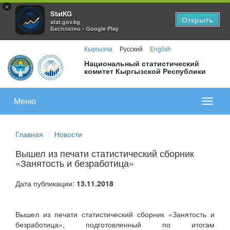
×
StatKG
Открыть
stat.gov.kg
Бесплатно - Google Play
Кыргызча
Русский
English
Национальный статистический
комитет Кыргызской Республики
Меню
Показа
меню
Главная
Новости
Вышел из печати статистический сборник
«Занятость и безработица»
Дата публикации:
13.11.2018
Вышел из печати статистический сборник «Занятость и
безработица», подготовленный по итогам