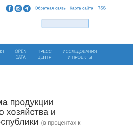
Обратная связь
Карта сайта
RSS
Найти
ИЯ
OPEN
ПРЕСС
ИССЛЕДОВАНИЯ
Н
DATA
ЦЕНТР
И ПРОЕКТЫ
ма продукции
о хозяйства и
еспублики
(в процентах к