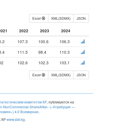
Excel
XML(SDMX)
JSON
2021
2022
2023
2024
5.2
107.3
100.6
106.3
8.4
111.5
98.4
110.3
02
102.6
102.3
103.1
Excel
XML(SDMX)
JSON
атистическим комитетом КР
, публикуются на
ion-NonCommercial-ShareAlike» («Атрибуция —
ловиях») 4.0 Всемирная
.
К КР
www.stat.kg
.