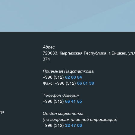
Адрес
720033, Кыргызская Республика, г.Бишкек, ул.
374
Приемная Нацстаткома
+996 (312)
62 60 84
Факс: +996 (312)
66 01 38
Телефон доверия
+996 (312)
66 41 65
да
Отдел маркетинга
(по вопросам платной информации)
+996 (312)
32 47 03