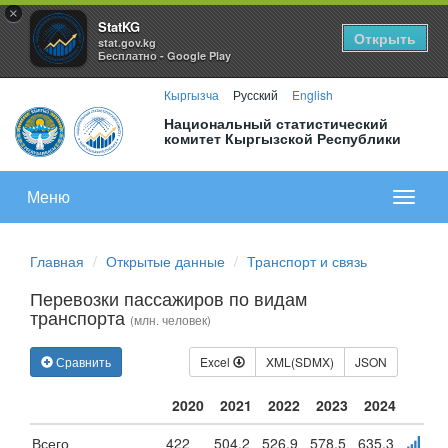
×
StatKG
Открыть
stat.gov.kg
Бесплатно - Google Play
Кыргызча
Русский
English
Национальный статистический
комитет Кыргызской Республики
Меню
Показа
меню
Главная
Открытые данные
Транспорт и связь
Перевозки пассажиров по видам
транспорта
(млн. человек)
Сравнить
Excel
XML(SDMX)
JSON
2020
2021
2022
2023
2024
Всего
422
504.2
526.9
578.5
635.3