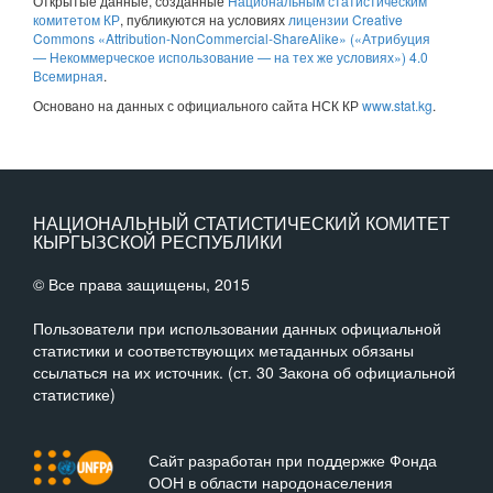
Открытые данные
, созданные
Национальным статистическим
комитетом КР
, публикуются на условиях
лицензии Creative
Commons «Attribution-NonCommercial-ShareAlike» («Атрибуция
— Некоммерческое использование — на тех же условиях») 4.0
Всемирная
.
Основано на данных с официального сайта НСК КР
www.stat.kg
.
НАЦИОНАЛЬНЫЙ СТАТИСТИЧЕСКИЙ КОМИТЕТ
КЫРГЫЗСКОЙ РЕСПУБЛИКИ
© Все права защищены, 2015
Пользователи при использовании данных официальной
статистики и соответствующих метаданных обязаны
ссылаться на их источник. (ст. 30 Закона об официальной
статистике)
Сайт разработан при поддержке Фонда
ООН в области народонаселения