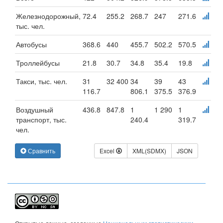
Железнодорожный,
72.4
255.2
268.7
247
271.6
тыс. чел.
Автобусы
368.6
440
455.7
502.2
570.5
Троллейбусы
21.8
30.7
34.8
35.4
19.8
Такси, тыс. чел.
31
32 400
34
39
43
116.7
806.1
375.5
376.9
Воздушный
436.8
847.8
1
1 290
1
транспорт, тыс.
240.4
319.7
чел.
Сравнить
Excel
XML(SDMX)
JSON