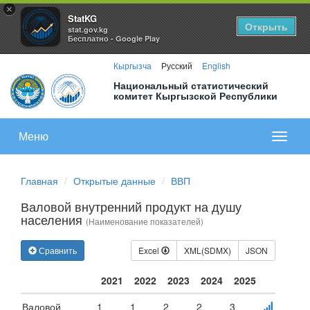
×
StatKG
Открыть
stat.gov.kg
Бесплатно - Google Play
Кыргызча
Русский
English
Национальный статистический
комитет Кыргызской Республики
Меню
Показа
меню
Главная
Открытые данные
ВВП
Валовой внутренний продукт на душу
населения
(Наименование показателей)
Сравнить
Excel
XML(SDMX)
JSON
2021
2022
2023
2024
2025
Валовой
1
1
2
2
3