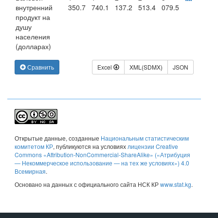
внутренний
350.7
740.1
137.2
513.4
079.5
продукт на
душу
населения
(долларах)
Сравнить
Excel
XML(SDMX)
JSON
Открытые данные
, созданные
Национальным статистическим
комитетом КР
, публикуются на условиях
лицензии Creative
Commons «Attribution-NonCommercial-ShareAlike» («Атрибуция
— Некоммерческое использование — на тех же условиях») 4.0
Всемирная
.
Основано на данных с официального сайта НСК КР
www.stat.kg
.