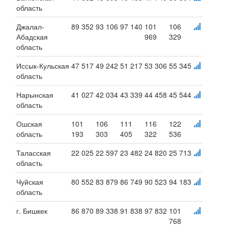
область
Джалал-
89 352
93 106
97 140
101
106
Абадская
969
329
область
Иссык-Кульская
47 517
49 242
51 217
53 306
55 345
область
Нарынская
41 027
42 034
43 339
44 458
45 544
область
Ошская
101
106
111
116
122
область
193
303
405
322
536
Таласская
22 025
22 597
23 482
24 820
25 713
область
Чуйская
80 552
83 879
86 749
90 523
94 183
область
г. Бишкек
86 870
89 338
91 838
97 832
101
768