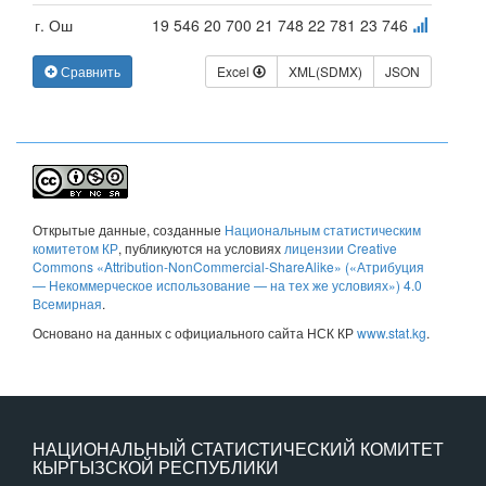
г. Ош
19 546
20 700
21 748
22 781
23 746
Сравнить
Excel
XML(SDMX)
JSON
Открытые данные
, созданные
Национальным статистическим
комитетом КР
, публикуются на условиях
лицензии Creative
Commons «Attribution-NonCommercial-ShareAlike» («Атрибуция
— Некоммерческое использование — на тех же условиях») 4.0
Всемирная
.
Основано на данных с официального сайта НСК КР
www.stat.kg
.
НАЦИОНАЛЬНЫЙ СТАТИСТИЧЕСКИЙ КОМИТЕТ
КЫРГЫЗСКОЙ РЕСПУБЛИКИ