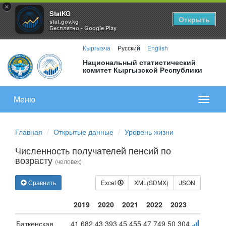
×
StatKG
Открыть
stat.gov.kg
Бесплатно - Google Play
Кыргызча
Русский
English
Национальный статистический
комитет Кыргызской Республики
Меню
Показа
меню
Главная
Открытые данные
Уровень жизни
Численность получателей пенсий по
возрасту
(человек)
Сравнить
Excel
XML(SDMX)
JSON
2019
2020
2021
2022
2023
Баткенская
41 682
43 393
45 455
47 749
50 304