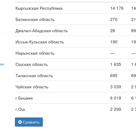
Кыргызская Республика
14 176
14
Баткенская область
270
21
Джалал-Абадская область
28
89
Иссык-Кульская область
190
19
Нарынская область
—
—
ии
Ошская область
1 635
1 
Таласская область
695
69
Чуйская область
3 039
2 
г.Бишкек
6 019
6 
г.Ош
2 299
2 
Сравнить