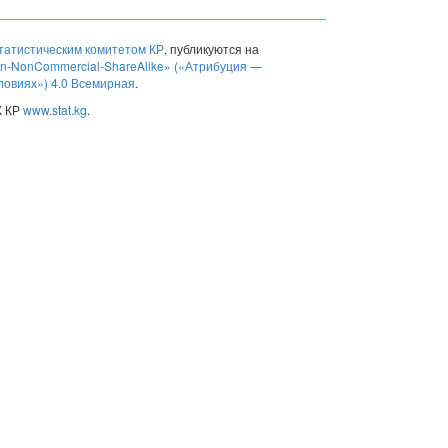
атистическим комитетом КР
, публикуются на
ion-NonCommercial-ShareAlike» («Атрибуция —
ловиях») 4.0 Всемирная
.
К КР
www.stat.kg
.