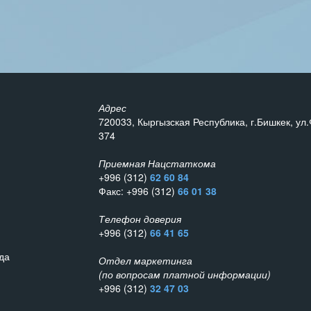
Адрес
720033, Кыргызская Республика, г.Бишкек, ул.
374
Приемная Нацстаткома
+996 (312)
62 60 84
Факс: +996 (312)
66 01 38
Телефон доверия
+996 (312)
66 41 65
да
Отдел маркетинга
(по вопросам платной информации)
+996 (312)
32 47 03