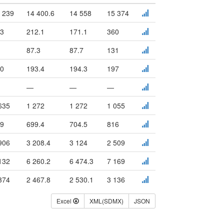
 239
14 400.6
14 558
15 374
3
212.1
171.1
360
87.3
87.7
131
0
193.4
194.3
197
—
—
—
635
1 272
1 272
1 055
9
699.4
704.5
816
906
3 208.4
3 124
2 509
132
6 260.2
6 474.3
7 169
374
2 467.8
2 530.1
3 136
Excel
XML(SDMX)
JSON