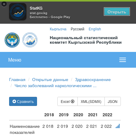
×
StatKG
Открыть
stat.gov.kg
Бесплатно - Google Play
Кыргызча
Русский
English
Национальный статистический
комитет Кыргызской Республики
Меню
Показа
меню
Главная
Открытые данные
Здравоохранение
Число заболеваний наркологическими ...
Сравнить
Excel
XML(SDMX)
JSON
2018
2019
2020
2021
2022
Наименование
2 018
2 019
2 020
2 021
2 022
показателей