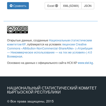
Сравнить
Excel
XML(SDMX)
JSON
Открытые данные
, созданные
Национальным статистическим
комитетом КР
, публикуются на условиях
лицензии Creative
Commons «Attribution-NonCommercial-ShareAlike» («Атрибуция
— Некоммерческое использование — на тех же условиях») 4.0
Всемирная
.
Основано на данных с официального сайта НСК КР
www.stat.kg
.
НАЦИОНАЛЬНЫЙ СТАТИСТИЧЕСКИЙ КОМИТЕТ
КЫРГЫЗСКОЙ РЕСПУБЛИКИ
© Все права защищены, 2015