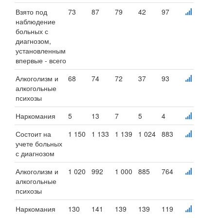
Взято под
73
87
79
42
97
наблюдение
больных с
диагнозом,
установленным
впервые - всего
Алкоголизм и
68
74
72
37
93
алкогольные
психозы
Наркомания
5
13
7
5
4
Состоит на
1 150
1 133
1 139
1 024
883
учете больных
с диагнозом
Алкоголизм и
1 020
992
1 000
885
764
алкогольные
психозы
Наркомания
130
141
139
139
119