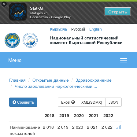
×
StatKG
Открыть
stat.gov.kg
Бесплатно - Google Play
Кыргызча
Русский
English
Национальный статистический
комитет Кыргызской Республики
Меню
Показа
меню
Главная
Открытые данные
Здравоохранение
Число заболеваний наркологическими ...
Сравнить
Excel
XML(SDMX)
JSON
2018
2019
2020
2021
2022
Наименование
2 018
2 019
2 020
2 021
2 022
показателей