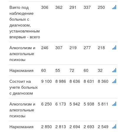
Взято под
306
362
291
337
250
наблюдение
больных с
диагнозом,
установленным
впервые - всего
Алкоголизм и
246
307
219
277
218
алкогольные
психозы
Наркомания
60
55
72
60
32
Состоит на
9 100
8 986
8 636
8 631
8 360
учете больных
с диагнозом
Алкоголизм и
6 250
6 173
5 942
5 938
5 811
алкогольные
психозы
Наркомания
2 850
2 813
2 694
2 693
2 549