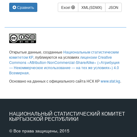
Сравнить
Excel
XML(SDMX)
JSON
Открытые данные
, созданные
Национальным статистическим
комитетом КР
, публикуются на условиях
лицензии Creative
Commons «Attribution-NonCommercial-ShareAlike» («Атрибуция
— Некоммерческое использование — на тех же условиях») 4.0
Всемирная
.
Основано на данных с официального сайта НСК КР
www.stat.kg
.
НАЦИОНАЛЬНЫЙ СТАТИСТИЧЕСКИЙ КОМИТЕТ
КЫРГЫЗСКОЙ РЕСПУБЛИКИ
© Все права защищены, 2015