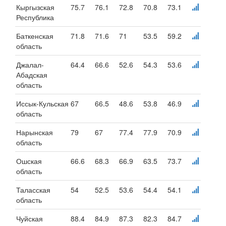
Кыргызская
75.7
76.1
72.8
70.8
73.1
Республика
Баткенская
71.8
71.6
71
53.5
59.2
область
Джалал-
64.4
66.6
52.6
54.3
53.6
Абадская
область
Иссык-Кульская
67
66.5
48.6
53.8
46.9
область
Нарынская
79
67
77.4
77.9
70.9
область
Ошская
66.6
68.3
66.9
63.5
73.7
область
Таласская
54
52.5
53.6
54.4
54.1
область
Чуйская
88.4
84.9
87.3
82.3
84.7