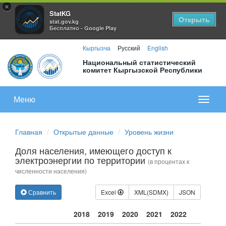
×
StatKG
Открыть
stat.gov.kg
Бесплатно - Google Play
Кыргызча
Русский
English
Национальный статистический
комитет Кыргызской Республики
Меню
Показа
меню
Главная
Открытые данные
Уровень жизни
Доля населения, имеющего доступ к
электроэнергии по территории
(в процентах к
численности населения)
Сравнить
Excel
XML(SDMX)
JSON
2018
2019
2020
2021
2022