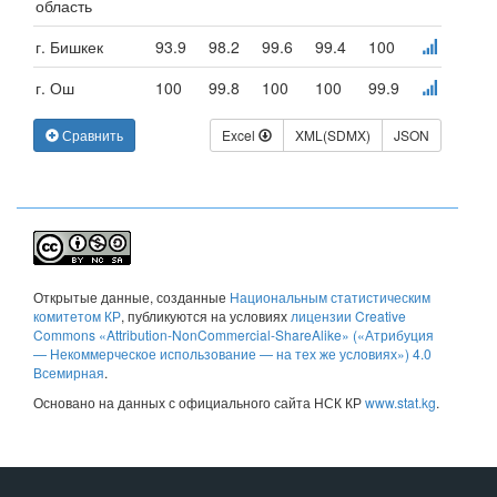
область
г. Бишкек
93.9
98.2
99.6
99.4
100
г. Ош
100
99.8
100
100
99.9
Сравнить
Excel
XML(SDMX)
JSON
Открытые данные
, созданные
Национальным статистическим
комитетом КР
, публикуются на условиях
лицензии Creative
Commons «Attribution-NonCommercial-ShareAlike» («Атрибуция
— Некоммерческое использование — на тех же условиях») 4.0
Всемирная
.
Основано на данных с официального сайта НСК КР
www.stat.kg
.