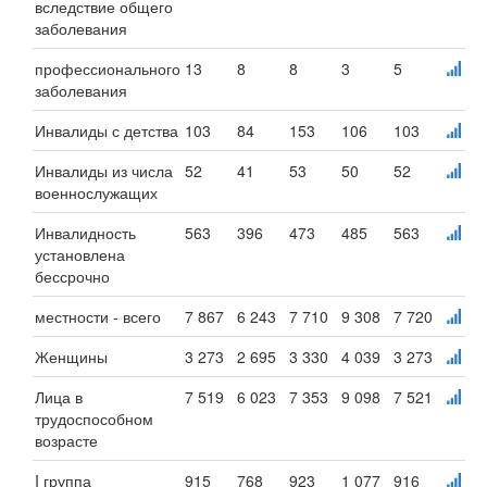
вследствие общего
заболевания
профессионального
13
8
8
3
5
заболевания
Инвалиды с детства
103
84
153
106
103
Инвалиды из числа
52
41
53
50
52
военнослужащих
Инвалидность
563
396
473
485
563
установлена
бессрочно
местности - всего
7 867
6 243
7 710
9 308
7 720
Женщины
3 273
2 695
3 330
4 039
3 273
Лица в
7 519
6 023
7 353
9 098
7 521
трудоспособном
возрасте
I группа
915
768
923
1 077
916