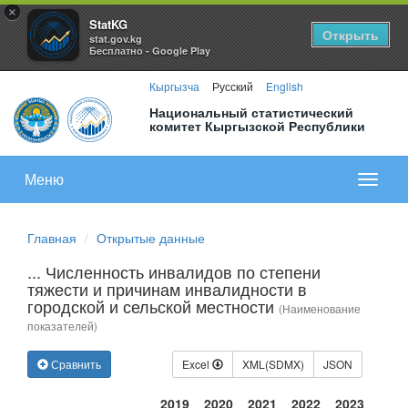
×
StatKG
Открыть
stat.gov.kg
Бесплатно - Google Play
Кыргызча
Русский
English
Национальный статистический
комитет Кыргызской Республики
Меню
Показа
меню
Главная
Открытые данные
... Численность инвалидов по степени
тяжести и причинам инвалидности в
городской и сельской местности
(Наименование
показателей)
Сравнить
Excel
XML(SDMX)
JSON
2019
2020
2021
2022
2023