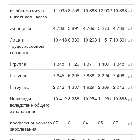
из общего числа
11 035
8 758
10 888
12 002
10 888
инвалидов - всего
Женщины
4 738
3 891
4 769
5 273
4 738
Лица в
10 448
8 330
10 263
11 517
10 301
трудоспособном
возрасте
I группа
1 348
1 126
1 371
1 409
1 348
II группа
7 645
6 295
7 888
8 224
7 498
III группа
2 042
1 337
1 629
2 369
2 042
Инвалиды
10 412
8 288
10 254
11 291
10 888
вследствие общего
заболевания
профессионального
27
21
24
25
27
заболевания