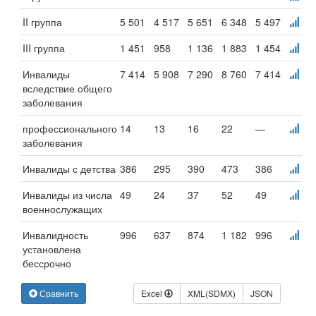
II группа
5 501
4 517
5 651
6 348
5 497
III группа
1 451
958
1 136
1 883
1 454
Инвалиды
7 414
5 908
7 290
8 760
7 414
вследствие общего
заболевания
профессионального
14
13
16
22
—
заболевания
Инвалиды с детства
386
295
390
473
386
Инвалиды из числа
49
24
37
52
49
военнослужащих
Инвалидность
996
637
874
1 182
996
установлена
бессрочно
Сравнить
Excel
XML(SDMX)
JSON