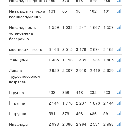
Инвалиды с детства
489
379
543
579
489
Инвалиды из числа
101
65
90
102
101
военнослужащих
Инвалидность
1 559
1 033
1 347
1 667
1 559
установлена
бессрочно
местности - всего
3 168
2 515
3 178
2 694
3 168
Женщины
1 465
1 196
1 439
1 234
1 465
Лица в
2 929
2 307
2 910
2 419
2 929
трудоспособном
возрасте
I группа
433
358
448
332
433
II группа
2 144
1 778
2 237
1 876
2 144
III группа
591
379
493
486
591
Инвалиды
2 998
2 380
2 964
2 531
2 998