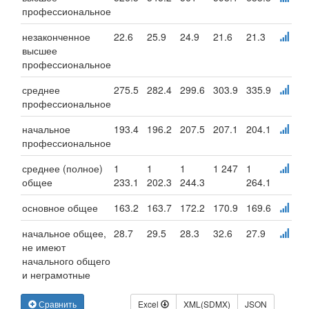
профессиональное
незаконченное
22.6
25.9
24.9
21.6
21.3
высшее
профессиональное
среднее
275.5
282.4
299.6
303.9
335.9
профессиональное
начальное
193.4
196.2
207.5
207.1
204.1
профессиональное
среднее (полное)
1
1
1
1 247
1
общее
233.1
202.3
244.3
264.1
основное общее
163.2
163.7
172.2
170.9
169.6
начальное общее,
28.7
29.5
28.3
32.6
27.9
не имеют
начального общего
и неграмотные
Сравнить
Excel
XML(SDMX)
JSON