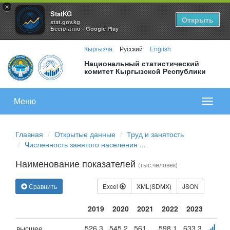
×
StatKG
Открыть
stat.gov.kg
Бесплатно - Google Play
Кыргызча
Русский
English
Национальный статистический
комитет Кыргызской Республики
Меню
Показа
меню
Главная
Открытые данные
Труд и занятость
Численность занятого населения ...
Наименование показателей
(тыс.человек)
Сравнить
Excel
XML(SDMX)
JSON
2019
2020
2021
2022
2023
высшее
526.3
545.2
561
598.1
633.3