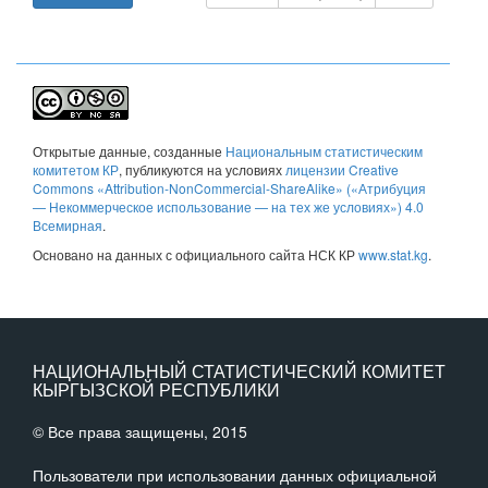
Открытые данные
, созданные
Национальным статистическим
комитетом КР
, публикуются на условиях
лицензии Creative
Commons «Attribution-NonCommercial-ShareAlike» («Атрибуция
— Некоммерческое использование — на тех же условиях») 4.0
Всемирная
.
Основано на данных с официального сайта НСК КР
www.stat.kg
.
НАЦИОНАЛЬНЫЙ СТАТИСТИЧЕСКИЙ КОМИТЕТ
КЫРГЫЗСКОЙ РЕСПУБЛИКИ
© Все права защищены, 2015
Пользователи при использовании данных официальной