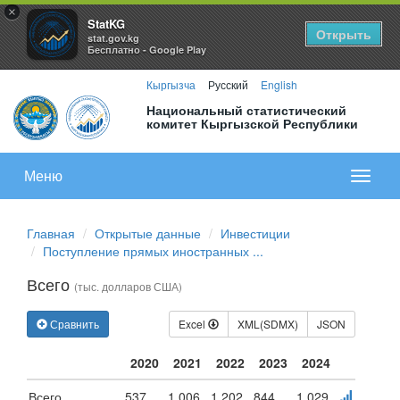
×
StatKG
Открыть
stat.gov.kg
Бесплатно - Google Play
Кыргызча
Русский
English
Национальный статистический
комитет Кыргызской Республики
Меню
Показа
меню
Главная
Открытые данные
Инвестиции
Поступление прямых иностранных ...
Всего
(тыс. долларов США)
Сравнить
Excel
XML(SDMX)
JSON
2020
2021
2022
2023
2024
Всего
537
1 006
1 202
844
1 029