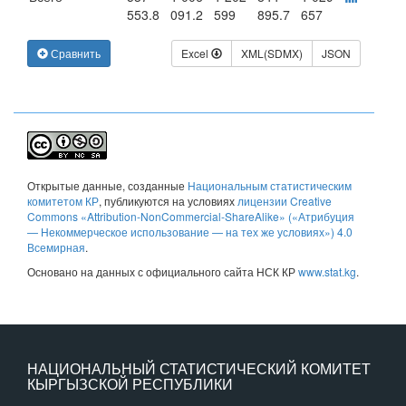
553.8
091.2
599
895.7
657
Сравнить
Excel
XML(SDMX)
JSON
Открытые данные
, созданные
Национальным статистическим
комитетом КР
, публикуются на условиях
лицензии Creative
Commons «Attribution-NonCommercial-ShareAlike» («Атрибуция
— Некоммерческое использование — на тех же условиях») 4.0
Всемирная
.
Основано на данных с официального сайта НСК КР
www.stat.kg
.
НАЦИОНАЛЬНЫЙ СТАТИСТИЧЕСКИЙ КОМИТЕТ
КЫРГЫЗСКОЙ РЕСПУБЛИКИ