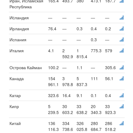
Иран, Исламская
165.4
493.7
380
473.1
187.7
Республика
Иcландия
—
—
—
—
—
Ирландия
76.4
—
0.3
0.4
0.2
Испания
—
—
—
0.3
—
Италия
4.1
2
1
775.3
579
592.9
815.4
Острова Кайман
100.2
—
1.1
—
305.6
Канада
154
3
5
111
56.1
961.1
978.8
837.3
Катар
323.6
16.4
9.1
0.1
0.4
Кипр
5
30
33
20
33
239.5
603.2
638.2
340.3
923.3
Китай
136
334
326
280
286
116.3
738.6
025.8
684.7
518.2