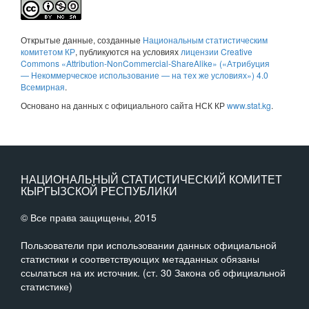
Открытые данные
, созданные
Национальным статистическим
комитетом КР
, публикуются на условиях
лицензии Creative
Commons «Attribution-NonCommercial-ShareAlike» («Атрибуция
— Некоммерческое использование — на тех же условиях») 4.0
Всемирная
.
Основано на данных с официального сайта НСК КР
www.stat.kg
.
НАЦИОНАЛЬНЫЙ СТАТИСТИЧЕСКИЙ КОМИТЕТ
КЫРГЫЗСКОЙ РЕСПУБЛИКИ
© Все права защищены, 2015
Пользователи при использовании данных официальной
статистики и соответствующих метаданных обязаны
ссылаться на их источник. (ст. 30 Закона об официальной
статистике)