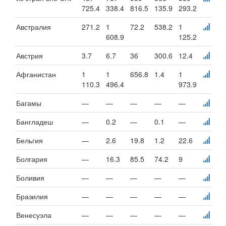
725.4
338.4
816.5
135.9
293.2
Австралия
271.2
1
72.2
538.2
1
608.9
125.2
Австрия
3.7
6.7
36
300.6
12.4
Афганистан
1
1
656.8
1.4
1
110.3
496.4
973.9
Багамы
—
—
—
—
—
Бангладеш
—
0.2
—
0.1
—
Бельгия
—
2.6
19.8
1.2
22.6
Болгария
—
16.3
85.5
74.2
9
Боливия
—
—
—
—
—
Бразилия
—
—
—
—
—
Венесуэла
—
—
—
—
—