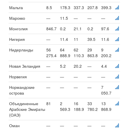
Мальта
8.5
178.3
337.3
207.8
399.3
Марокко
—
11.5
—
—
—
Монголия
846.7
0.2
21.1
0.2
97.6
Нигерия
—
11.4
11
39.5
11.6
Нидерланды
56
64
62
29
9
275.4
888.9
110.3
863.8
200.2
Новая Зеландия
—
5.2
20.2
—
4.4
Норвегия
—
—
—
—
—
Нормандские
—
—
—
—
7
острова
050.7
Объединенные
81
2
16
33
13
Аpабские Эмиpаты
569.3
188.9
780.2
868.9
(ОАЭ)
Оман
—
—
—
—
—