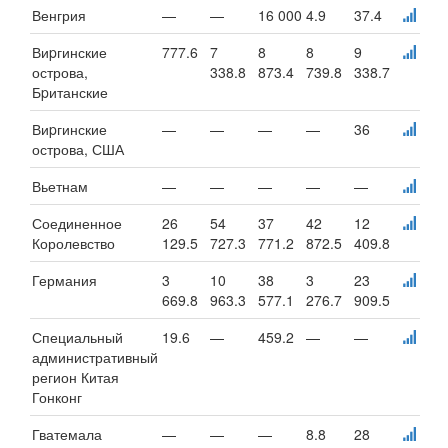
Венгрия
—
—
16 000
4.9
37.4
Виpгинские
777.6
7
8
8
9
острова,
338.8
873.4
739.8
338.7
Бpитанские
Виpгинские
—
—
—
—
36
острова, США
Вьетнам
—
—
—
—
—
Соединенное
26
54
37
42
12
Королевство
129.5
727.3
771.2
872.5
409.8
Германия
3
10
38
3
23
669.8
963.3
577.1
276.7
909.5
Специальный
19.6
—
459.2
—
—
административный
регион Китая
Гонконг
Гватемала
—
—
—
8.8
28