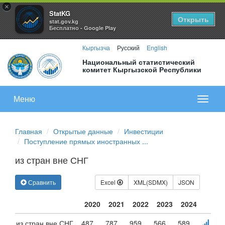
×
StatKG
Открыть
stat.gov.kg
Бесплатно - Google Play
Кыргызча
Русский
English
Национальный статистический
комитет Кыргызской Республики
Меню
Показа
меню
Главная
Открытые данные
Инвестиции
Поступление прямых иностранных ...
из стран вне СНГ
Сравнить
Excel
XML(SDMX)
JSON
2020
2021
2022
2023
2024
из стран вне СНГ
487
787
959
566
589