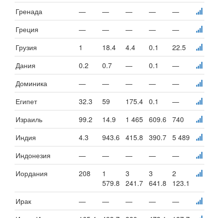
Гренада
—
—
—
—
—
Греция
—
—
—
—
—
Грузия
1
18.4
4.4
0.1
22.5
Дания
0.2
0.7
—
0.1
—
Доминика
—
—
—
—
—
Египет
32.3
59
175.4
0.1
—
Израиль
99.2
14.9
1 465
609.6
740
Индия
4.3
943.6
415.8
390.7
5 489
Индонезия
—
—
—
—
—
Иордания
208
1
3
3
2
579.8
241.7
641.8
123.1
Ирак
—
—
—
—
—