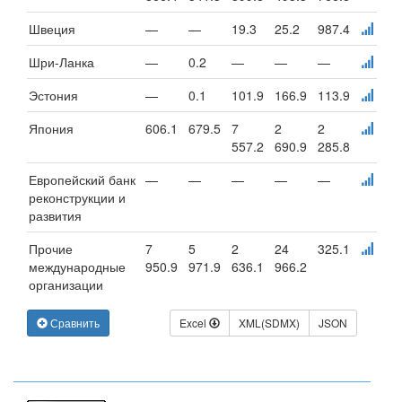
Швеция
—
—
19.3
25.2
987.4
Шри-Ланка
—
0.2
—
—
—
Эстония
—
0.1
101.9
166.9
113.9
Япония
606.1
679.5
7
2
2
557.2
690.9
285.8
Европейский банк
—
—
—
—
—
реконструкции и
развития
Прочие
7
5
2
24
325.1
международные
950.9
971.9
636.1
966.2
организации
Сравнить
Excel
XML(SDMX)
JSON