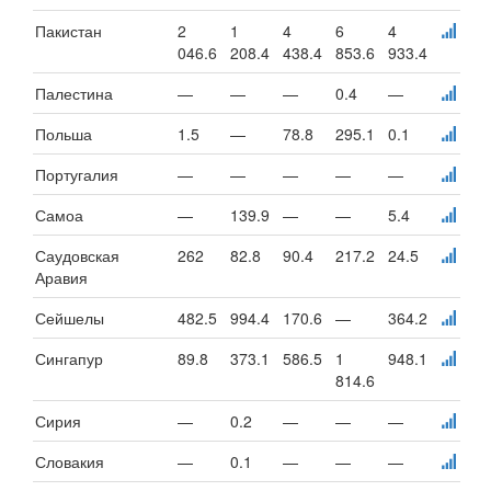
Пакистан
2
1
4
6
4
046.6
208.4
438.4
853.6
933.4
Палестина
—
—
—
0.4
—
Польша
1.5
—
78.8
295.1
0.1
Португалия
—
—
—
—
—
Самоа
—
139.9
—
—
5.4
Саудовская
262
82.8
90.4
217.2
24.5
Аравия
Сейшелы
482.5
994.4
170.6
—
364.2
Сингапур
89.8
373.1
586.5
1
948.1
814.6
Сирия
—
0.2
—
—
—
Словакия
—
0.1
—
—
—