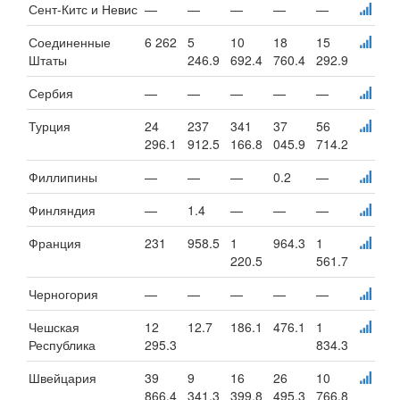
Сент-Китс и Невис
—
—
—
—
—
Соединенные
6 262
5
10
18
15
Штаты
246.9
692.4
760.4
292.9
Сербия
—
—
—
—
—
Турция
24
237
341
37
56
296.1
912.5
166.8
045.9
714.2
Филлипины
—
—
—
0.2
—
Финляндия
—
1.4
—
—
—
Франция
231
958.5
1
964.3
1
220.5
561.7
Черногория
—
—
—
—
—
Чешская
12
12.7
186.1
476.1
1
Республика
295.3
834.3
Швейцария
39
9
16
26
10
866.4
341.3
399.8
495.3
766.8