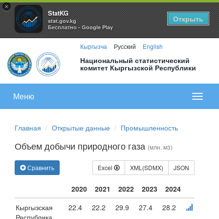
×
StatKG
Открыть
stat.gov.kg
Бесплатно - Google Play
Кыргызча
Русский
English
Национальный статистический
комитет Кыргызской Республики
Меню
Показа
меню
Главная
Открытые данные
Промышленность
Объем добычи природного газа
(млн. м3)
Сравнить
Excel
XML(SDMX)
JSON
2020
2021
2022
2023
2024
Кыргызская
22.4
22.2
29.9
27.4
28.2
Республика