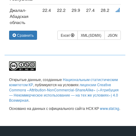
Джалал-
22.4
22.2
29.9
27.4
28.2
Абадская
область
Сравнить
Excel
XML(SDMX)
JSON
Открытые данные
, созданные
Национальным статистическим
комитетом КР
, публикуются на условиях
лицензии Creative
Commons «Attribution-NonCommercial-ShareAlike» («Атрибуция
— Некоммерческое использование — на тех же условиях») 4.0
Всемирная
.
Основано на данных с официального сайта НСК КР
www.stat.kg
.