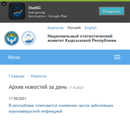
×
StatKG
Открыть
stat.gov.kg
Бесплатно - Google Play
Кыргызча
Русский
English
Национальный статистический
комитет Кыргызской Республики
Меню
Показа
меню
Главная
Новости
Архив новостей за день
17.9.2021
17.09.2021
В республике отмечается снижение числа заболевших
коронавирусной инфекцией