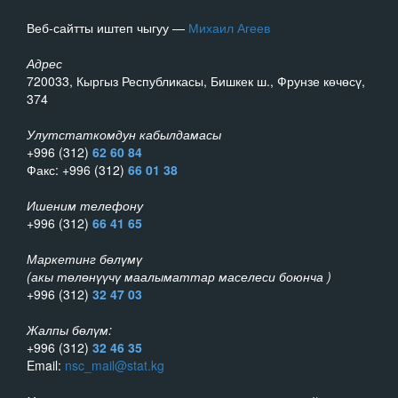
Веб-сайтты иштеп чыгуу —
Михаил Агеев
Адрес
720033, Кыргыз Республикасы, Бишкек ш., Фрунзе көчөсү,
374
Улутстаткомдун кабылдамасы
+996 (312)
62 60 84
Факс: +996 (312)
66 01 38
Ишеним телефону
+996 (312)
66 41 65
Маркетинг бөлүмү
(акы төлөнүүчү маалыматтар маселеси боюнча )
+996 (312)
32 47 03
Жалпы бөлүм:
+996 (312)
32 46 35
Email:
nsc_mail@stat.kg