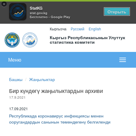
×
StatKG
Открыть
stat.gov.kg
Бесплатно - Google Play
Кыргызча
Русский
English
Кыргыз Республикасынын Улуттук
статистика комитети
Меню
Показа
меню
Башкы
Жаңылыктар
Бир күндөгү жаңылыктардын архиви
17.9.2021
17.09.2021
Республикада коронавирус инфекциясы менен
ооругандардын санынын төмөндөгөнү белгиленди