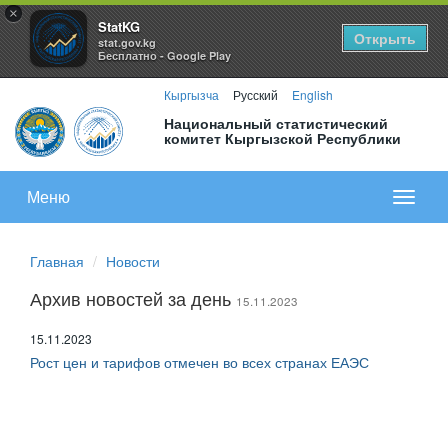
×
StatKG
Открыть
stat.gov.kg
Бесплатно - Google Play
Кыргызча
Русский
English
Национальный статистический
комитет Кыргызской Республики
Меню
Показа
меню
Главная
Новости
Архив новостей за день
15.11.2023
15.11.2023
Рост цен и тарифов отмечен во всех странах ЕАЭС