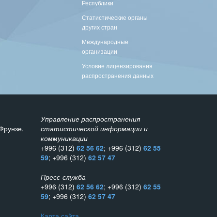
Республики
Статистические органы
других стран
Международные
организации
Условие лицензирования
распространения данных
Управление распространения
Фрунзе,
статистической информации и
коммуникации
+996 (312)
62 56 62
; +996 (312)
62 55
59
; +996 (312)
62 57 47
Пресс-служба
+996 (312)
62 56 62
; +996 (312)
62 55
59
; +996 (312)
62 57 47
Карта сайта