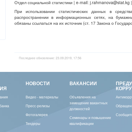
Отдел социальной статистики | e-mail: j.rahmanova@stat.kg
При использовании статистических данных в средст
распространении в информационных сетях, на бумажны
обязаны ссылаться на их источник (ст. 17 Закона о Государ
Последнее обновление: 23.09.2019, 17:56
НОВОСТИ
ВАКАНСИИ
ПРЕД
ИЯ
КОРР
вания
Видео - материалы
Объявления на
Антикорр
замещение вакантных
банка
Пресс-релизы
Обращен
должностей
Фотогалерея
Сообщить
Семинары и повышение
Тендеры
квалификации