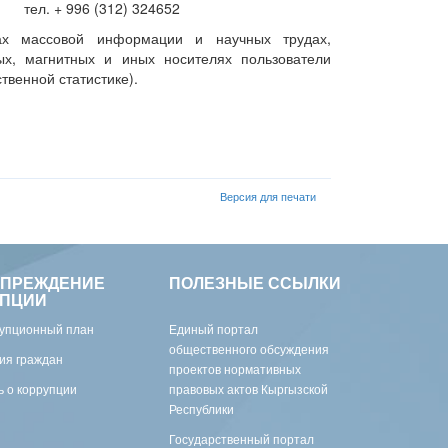
 | тел. + 996 (312) 324652
вах массовой информации и научных трудах,
х, магнитных и иных носителях пользователи
ственной статистике).
Версия для печати
УПРЕЖДЕНИЕ
ПОЛЕЗНЫЕ ССЫЛКИ
УПЦИИ
упционный план
Единый портал
общественного обсуждения
ия граждан
проектов нормативных
 о коррупции
правовых актов Кыргызской
Республики
Государственный портал