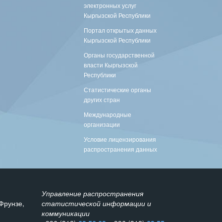
электронных услуг
Кыргызской Республики
Портал открытых данных
Кыргызской Республики
Органы государственной
власти Кыргызской
Республики
Статистические органы
других стран
Международные
организации
Условие лицензирования
распространения данных
Управление распространения
Фрунзе,
статистической информации и
коммуникации