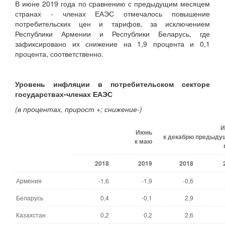
В июне 2019 года по сравнению с предыдущим месяцем
странах - членах ЕАЭС отмечалось повышение
потребительских цен и тарифов, за исключением
Республики Армении и Республики Беларусь, где
зафиксировано их снижение на 1,9 процента и 0,1
процента, соответственно.
Уровень инфляции в потребительском секторе
государствах-членах ЕАЭС
(в процентах,
прирост +; снижение-)
И
Июнь
к декабрю предыду
к маю
2018
2019
2018
Армения
-1,6
-1,9
-0,6
Беларусь
0,4
-0,1
2,9
Казахстан
0,2
0,2
2,6