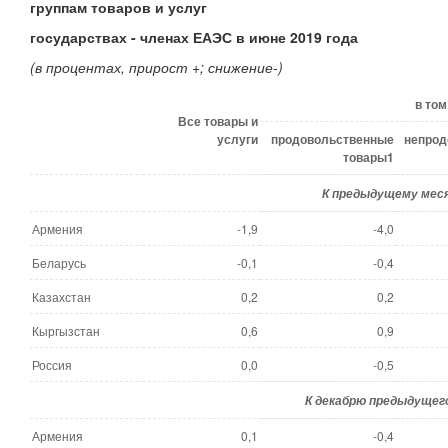
группам товаров и услуг
государствах - членах ЕАЭС в июне 2019 года
(в процентах,
прирост +; снижение-)
в том
Все товары и
услуги
продовольственные
непрод
товары1
К предыдущему мес
Армения
-1,9
-4,0
Беларусь
-0,1
-0,4
Казахстан
0,2
0,2
Кыргызстан
0,6
0,9
Россия
0,0
-0,5
К декабрю предыдущего
Армения
0,1
-0,4