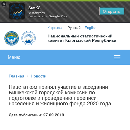
×
StatKG
Открыть
stat.gov.kg
Бесплатно - Google Play
Кыргызча
Русский
English
Национальный статистический
комитет Кыргызской Республики
Меню
Показа
меню
Главная
Новости
Нацстатком принял участие в заседании
Бишкекской городской комиссии по
подготовке и проведению переписи
населения и жилищного фонда 2020 года
Дата публикации:
27.09.2019