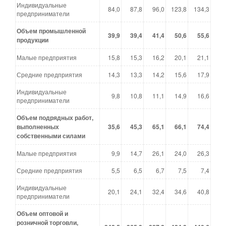
Индивидуальные
84,0
87,8
96,0
123,8
134,3
предприниматели
Объем промышленной
39,9
39,4
41,4
50,6
55,6
продукции
Малые предприятия
15,8
15,3
16,2
20,1
21,1
Средние предприятия
14,3
13,3
14,2
15,6
17,9
Индивидуальные
9,8
10,8
11,1
14,9
16,6
предприниматели
Объем подрядных работ,
выполненных
35,6
45,3
65,1
66,1
74,4
собственными силами
Малые предприятия
9,9
14,7
26,1
24,0
26,3
Средние предприятия
5,5
6,5
6,7
7,5
7,4
Индивидуальные
20,1
24,1
32,4
34,6
40,8
предприниматели
Объем оптовой и
розничной торговли,