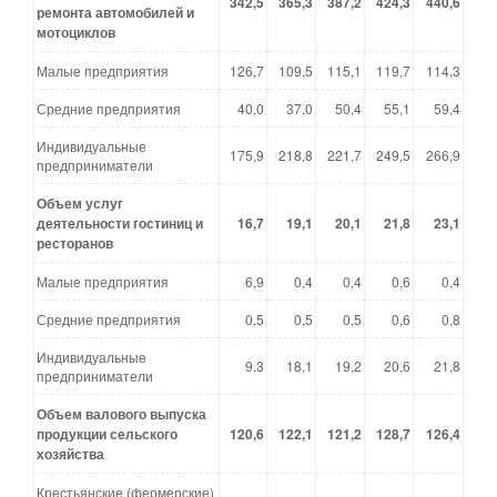
342,5
365,3
387,2
424,3
440,6
ремонта автомобилей и
мотоциклов
Малые предприятия
126,7
109,5
115,1
119,7
114,3
Средние предприятия
40,0
37,0
50,4
55,1
59,4
Индивидуальные
175,9
218,8
221,7
249,5
266,9
предприниматели
Объем услуг
деятельности гостиниц и
16,7
19,1
20,1
21,8
23,1
ресторанов
Малые предприятия
6,9
0,4
0,4
0,6
0,4
Средние предприятия
0,5
0,5
0,5
0,6
0,8
Индивидуальные
9,3
18,1
19,2
20,6
21,8
предприниматели
Объем валового выпуска
продукции сельского
120,6
122,1
121,2
128,7
126,4
хозяйства
Крестьянские (фермерские)