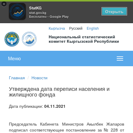
×
StatKG
Открыть
stat.gov.kg
Бесплатно - Google Play
Кыргызча
Русский
English
Национальный статистический
комитет Кыргызской Республики
Меню
Показа
меню
Главная
Новости
Утверждена дата переписи населения и
жилищного фонда
Дата публикации:
04.11.2021
Председатель Кабинета Министров Акылбек Жапаров
подписал соответствующее постановление за № 228 от