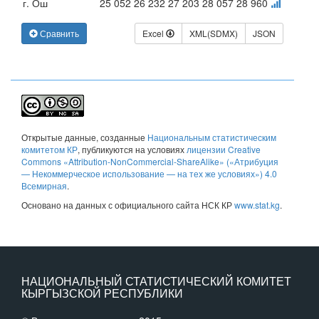
г. Ош
25 052
26 232
27 203
28 057
28 960
Сравнить
Excel
XML(SDMX)
JSON
Открытые данные
, созданные
Национальным статистическим
комитетом КР
, публикуются на условиях
лицензии Creative
Commons «Attribution-NonCommercial-ShareAlike» («Атрибуция
— Некоммерческое использование — на тех же условиях») 4.0
Всемирная
.
Основано на данных с официального сайта НСК КР
www.stat.kg
.
НАЦИОНАЛЬНЫЙ СТАТИСТИЧЕСКИЙ КОМИТЕТ
КЫРГЫЗСКОЙ РЕСПУБЛИКИ