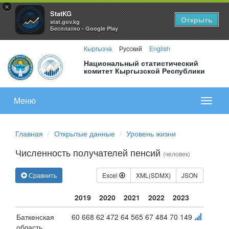
×
StatKG
Открыть
stat.gov.kg
Бесплатно - Google Play
Кыргызча
Русский
English
Национальный статистический
комитет Кыргызской Республики
Меню
Показа
меню
Главная
Открытые данные
Уровень жизни
Численность получателей пенсий
(человек)
Сравнить
Excel
XML(SDMX)
JSON
2019
2020
2021
2022
2023
Баткенская
60 668
62 472
64 565
67 484
70 149
область