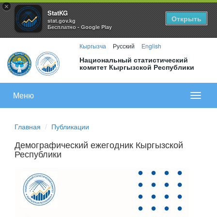
×
StatKG
Открыть
stat.gov.kg
Бесплатно - Google Play
Кыргызча
Русский
English
Национальный статистический
комитет Кыргызской Республики
Меню
Показа
меню
Главная
Публикации
Демографический ежегодник Кыргызской
Республики